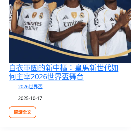
的
重
生
與
挑
戰
白衣軍團的新中樞：皇馬新世代如
何主宰2026世界盃舞台
2026世界盃
2025-10-17
閱讀全文
白
衣
軍