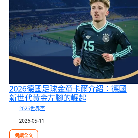
2026德國足球金童卡爾介紹：德國
新世代黃金左腳的崛起
2026世界盃
2026-05-11
閱讀全文