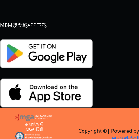
MBM娛樂城APP下載
馬爾他牌照
(MGA)認證
Copyright ©| Powered by
MBM娛樂城