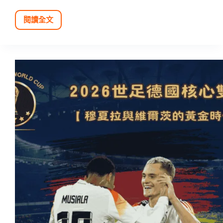
閱讀全文
2026
世
界
盃
歐
洲
5
大
巨
星
解
析：
姆
巴
佩、
哈
蘭
德
到