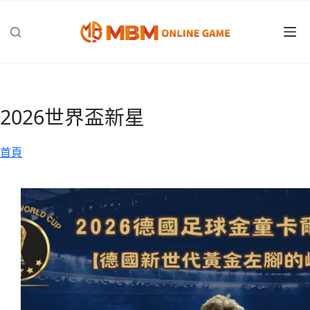
跳
至
主
要
內
容
2026世界盃新星
首頁
2026世界盃新星