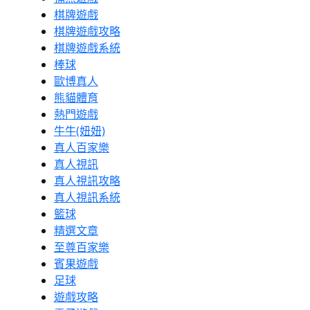
棋牌遊戲
棋牌遊戲攻略
棋牌遊戲系統
棒球
歐博真人
熊貓體育
熱門遊戲
牛牛(妞妞)
真人百家樂
真人視訊
真人視訊攻略
真人視訊系統
籃球
精選文章
至尊百家樂
賓果遊戲
足球
遊戲攻略