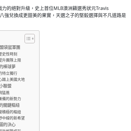
力的絕對升級，史上首位MLB澳洲籍選秀狀元Travis
屆的八強兌換成更甜美的果實，天選之子的堅毅選擇與不凡道路是
加盟袋鼠軍團
歷史性時刻
提升團隊上限
的棒球夢
的特立獨行
心踏上美國大地
小聯盟
飛猛進
兼備的新勢力
的關鍵樞紐
變積極的樞紐
野中線的新希望
圖的決心
堅強部隊成形