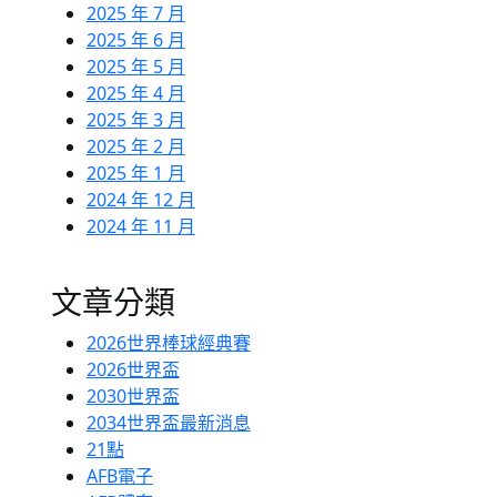
2025 年 7 月
2025 年 6 月
2025 年 5 月
2025 年 4 月
2025 年 3 月
2025 年 2 月
2025 年 1 月
2024 年 12 月
2024 年 11 月
文章分類
2026世界棒球經典賽
2026世界盃
2030世界盃
2034世界盃最新消息
21點
AFB電子