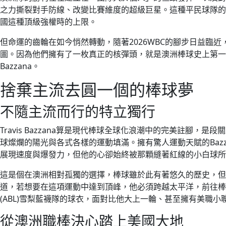
之力撕裂對手防線、改變比賽維度的超級巨星。這種平民球隊
國這種頂級強權時的上限。
但命運的齒輪在如今悄然轉動，隨著2026WBC的腳步日益臨
圖。因為他們擁有了一枚真正的核彈頭，就是澳洲棒球史上第一位M
Bazzana。
捨棄主流去圓一個的棒球夢
不隨主流而行的特立獨行
Travis Bazzana算是現代棒球全球化浪潮中的完美註腳
球燦爛的陽光與各式各樣的運動填滿。擁有驚人運動天賦的Baz
展現速度與爆發力，但他的心卻始終被那顆縫著紅線的小白球所
這是個在澳洲相對孤獨的選擇，棒球雖於此有著悠久的歷史，但關
道，若想要在這項運動中達到頂峰，他必須跨越太平洋，前往棒
(ABL)雪梨藍襪隊的球衣，面對比他大上一輪、甚至擁有美職
從澳洲職棒決心踏上美國大地