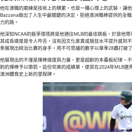
他在澳職的磨練是技術上的積累，也是一種心理上的武裝，讓他
Bazzana做出了人生中最關鍵的決定，拒絕澳洲職棒提供的
力的路。
他深知NCAA的競爭環境將是他通往MLB的最佳跳板，於是他
其成長速度是令人咋舌，沒有因文化差異或競技水平提升感到
季展現出統治比賽的身手，用不可思議的數字以單季28轟打破
他展現出的不僅是揮棒速度與力量，更是超齡的本壘板紀律，
鈞的揮棒予以懲罰。這份完美的成績單，使其在2024年MLB
澳洲體育史上新的里程碑。