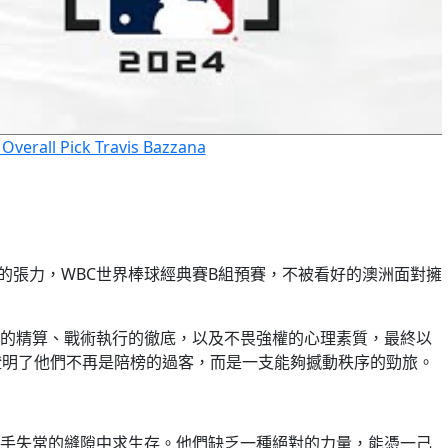
 Overall Pick Travis Bazzana
信的張力，WBC世界棒球經典賽B組預賽，不被看好的澳洲面對擁
戰的精算、戰術執行的徹底，以及不畏強權的心理素質，最終以
證明了他們不再是陪榜的過客，而是一支能夠撼動秩序的勁旅。
對手失常的縫隙中求生存。他們缺乏一種絕對的力量，能憑一己