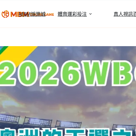
跳
至
MBM娛樂城
體育運彩投注
真人視訊
主
要
內
容