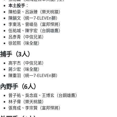
本土投手
：
陳柏豪、呂詠臻（樂天桃猿）
陳韻文（統一7-ELEVEn獅）
李東洺、曾峻岳（富邦悍將）
伍祐城、陳宇宏（台鋼雄鷹）
呂彥青（中信兄弟）
徐若熙（味全龍）
捕手（3人）
高宇杰（中信兄弟）
蔣少宏（味全龍）
陳重羽（統一7-ELEVEn獅）
內野手（6人）
曾子祐、吳念庭、王博玄（台鋼雄鷹）
林子偉（樂天桃猿）
張育成、李宗賢（富邦悍將）