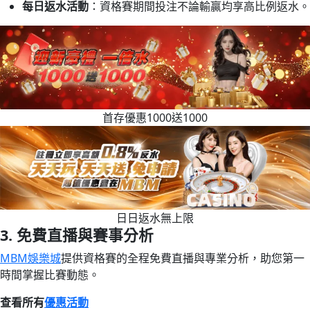
每日返水活動
：資格賽期間投注不論輸贏均享高比例返水。
首存優惠1000送1000
日日返水無上限
3. 免費直播與賽事分析
MBM娛樂城
提供資格賽的全程免費直播與專業分析，助您第一
時間掌握比賽動態。
查看所有
優惠活動