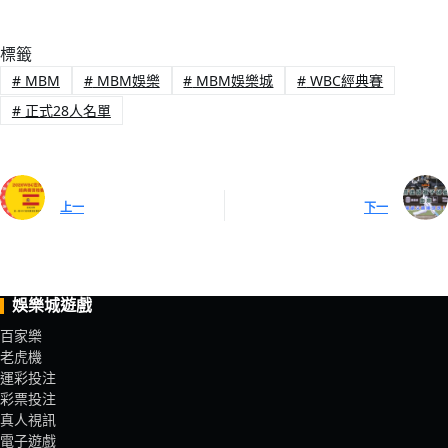
標籤
#
MBM
#
MBM娛樂
#
MBM娛樂城
#
WBC經典賽
#
正式28人名單
上一
下一
娛樂城遊戲
百家樂
老虎機
運彩投注
彩票投注
真人視訊
電子遊戲