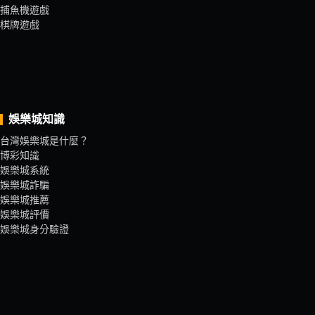
捕魚機遊戲
棋牌遊戲
娛樂城知識
台灣娛樂城是什麼？
博彩知識
娛樂城系統
娛樂城詐騙
娛樂城推薦
娛樂城評價
娛樂城身分驗證