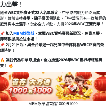
力出擊！
隨著
WBC資格賽正式28人名單確定
，中華隊的戰力也逐漸成
形。雖然
古林睿煬、陳子豪因傷退出
，但中華隊仍有一群
強悍的
旅外與本土選手
，勢必全力以赴，力拼
2026年WBC正賽門票！
📌
加入
MBM娛樂城
，掌握WBC資格賽最新戰況、免費直播、
即時數據與投注市場！
📌
2月21日起，與全台球迷一起見證中華隊挑戰WBC正賽的榮
耀時刻！
🔥
讓我們為中華隊加油，全力挺進2026年WBC世界棒球經典
賽！
🔥
MBM娛樂城首儲1000送1000