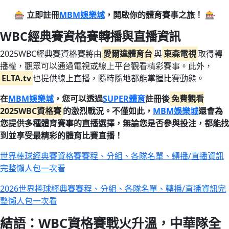
🎰 立即註冊
MBM娛樂城
，開啟你的體育賽事之旅！ 🎰
WBC經典賽資格賽轉播與直播資訊
2025WBC經典賽資格賽將由
愛爾達體育台
與
東森電視
取得轉
播權，觀眾可以通過電視或線上平台觀看精彩賽事。此外，
ELTA.tv
也提供線上直播，隨時隨地都能掌握比賽動態。
在
MBM娛樂城
，您可以透過
SUPER體育
註冊後
免費觀看
2025WBC資格賽
的激烈戰況。不僅如此，
MBM娛樂城
還會為
您提供多種體育賽事的直播選擇，無論您是否參與投注，都能找
到並享受最精彩的體育比賽直播！
世界棒球經典賽資格賽賽程、分組、各隊名單、轉播/直播資訊
完整懶人包一次看
2026世界棒球經典賽賽程、分組、各隊名單、轉播/直播資訊完
整懶人包一次看
結語：WBC資格賽戰火升溫，中華隊全