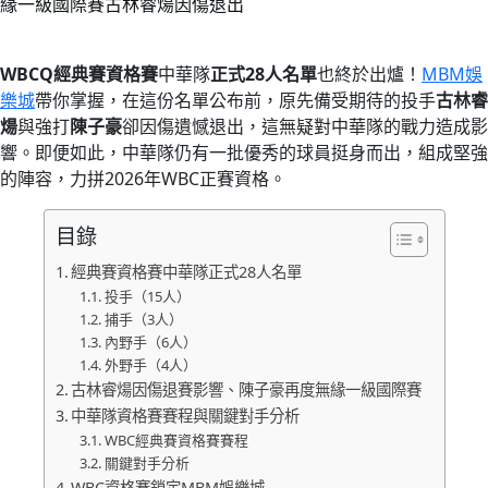
緣一級國際賽古林睿煬因傷退出
WBCQ經典賽資格賽
中華隊
正式28人名單
也終於出爐！
MBM娛
樂城
帶你掌握，在這份名單公布前，原先備受期待的投手
古林睿
煬
與強打
陳子豪
卻因傷遺憾退出，這無疑對中華隊的戰力造成影
響。即便如此，中華隊仍有一批優秀的球員挺身而出，組成堅強
的陣容，力拼2026年WBC正賽資格。
目錄
經典賽資格賽中華隊正式28人名單
投手（15人）
捕手（3人）
內野手（6人）
外野手（4人）
古林睿煬因傷退賽影響、陳子豪再度無緣一級國際賽
中華隊資格賽賽程與關鍵對手分析
WBC經典賽資格賽賽程
關鍵對手分析
WBC資格賽鎖定MBM娛樂城