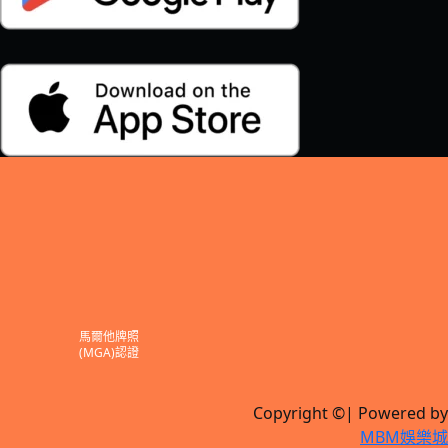
馬爾他牌照
(MGA)認證
Copyright ©| Powered by
MBM娛樂城