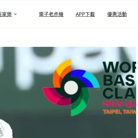
百家樂
電子老虎機
APP下載
優惠活動