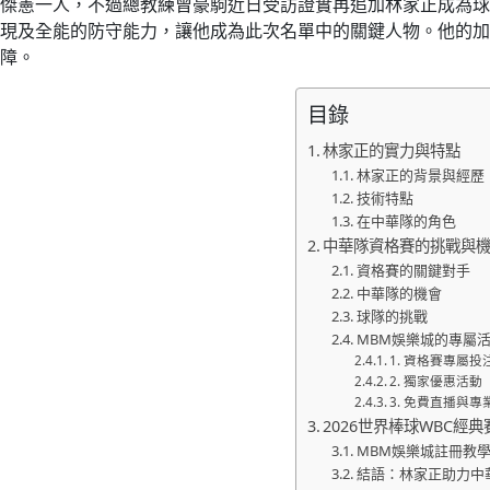
傑憲一人，不過總教練曾豪駒近日受訪證實再追加林家正成為球
現及全能的防守能力，讓他成為此次名單中的關鍵人物。他的加
障。
目錄
林家正的實力與特點
林家正的背景與經歷
技術特點
在中華隊的角色
中華隊資格賽的挑戰與
資格賽的關鍵對手
中華隊的機會
球隊的挑戰
MBM娛樂城的專屬
1. 資格賽專屬投
2. 獨家優惠活動
3. 免費直播與專
2026世界棒球WBC經
MBM娛樂城註冊教
結語：林家正助力中