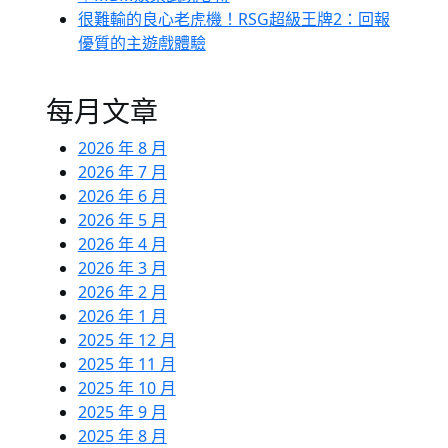
很難輸的良心老虎機！RSG超級王牌2：回報
優質的主遊戲體驗
每月文章
2026 年 8 月
2026 年 7 月
2026 年 6 月
2026 年 5 月
2026 年 4 月
2026 年 3 月
2026 年 2 月
2026 年 1 月
2025 年 12 月
2025 年 11 月
2025 年 10 月
2025 年 9 月
2025 年 8 月