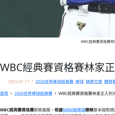
WBC經典賽資格賽林
WBC經典賽資格賽林家正
2025-01-17
2026世界棒球經典賽
,
棒球
,
精選文章
,
體育
首頁
2026世界棒球經典賽
WBC經典賽資格賽林家正入列3
WBC經典賽資格賽
即將展開，
根據
MBM娛樂城
瞭解
原本按照規