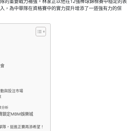
隊的重要戰力補強。林家正以他在12強棒球錦標賽中穩定的表
入，為中華隊在資格賽中的實力提升增添了一道強有力的保
機會
活動與投注市場
注
業分析
典賽鎖定MBM娛樂城
學
華隊，挺進正賽再添希望！