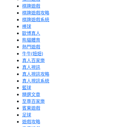
棋牌遊戲
棋牌遊戲攻略
棋牌遊戲系統
棒球
歐博真人
熊貓體育
熱門遊戲
牛牛(妞妞)
真人百家樂
真人視訊
真人視訊攻略
真人視訊系統
籃球
精選文章
至尊百家樂
賓果遊戲
足球
遊戲攻略