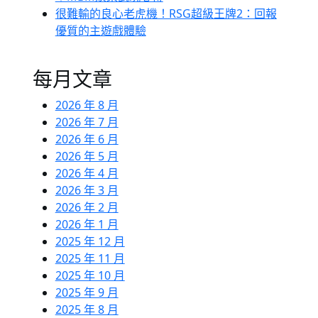
很難輸的良心老虎機！RSG超級王牌2：回報
優質的主遊戲體驗
每月文章
2026 年 8 月
2026 年 7 月
2026 年 6 月
2026 年 5 月
2026 年 4 月
2026 年 3 月
2026 年 2 月
2026 年 1 月
2025 年 12 月
2025 年 11 月
2025 年 10 月
2025 年 9 月
2025 年 8 月