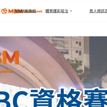
跳
至
MBM娛樂城
體育運彩投注
真人視訊
主
要
內
容