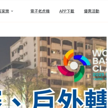
百家樂
電子老虎機
APP下載
優惠活動