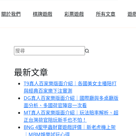
關於我們
棋牌遊戲
彩票遊戲
所有文章
遊
找
不
最新文章
到
符
T9真人百家樂版面介紹｜各國美女主播陪打
合
與經典百家樂下注實測
條
DG真人百家樂版面介紹｜國際廳與多桌廳版
件
面分析、多國荷官陣容一次看
的
MT真人百家樂版面介紹｜玩法賠率解析、超
結
正台灣荷官陪玩新手也不怕！
果
BNG 4聖甲蟲財寶遊戲評價｜新老虎機上架
｜MBM娛樂試玩心得