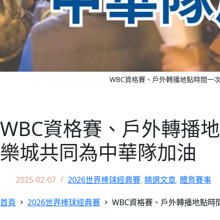
WBC資格賽、戶外轉播地點時間一
WBC資格賽、戶外轉播
樂城共同為中華隊加油
2025-02-07
2026世界棒球經典賽
,
精選文章
,
體育賽事
首頁
2026世界棒球經典賽
WBC資格賽、戶外轉播地點時